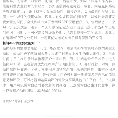
整理客户的需求，UI设计、前端开发、后端开发、测试上线等工作内容，
需要耗费大量的时间和精力，另外还需要有服务器、域名、网站服务系统
等渠道链接，2、设计成本，页面流畅性、链接通道、页面颜色匹配等，给
用户一个舒适的使用体验。因此，在众多因素的影响下，UI设计者需要花
费大量的时间、金钱和精力来开发商城APP应用程序。3、售后服务，一个
APP开发完成后，没有一个人可以保证它永远不出现问题，而当APP出现
问题时，同时，当APP需要升级服务时，也需要花费一定的成本。因此，
在选择APP开发公司时，一定要优先考虑有售后服务保障的开发商。
新闻APP的主要功能如下：
新闻APP的主要功能如下：1、热点推荐，在新闻APP首页推荐国内外重大
新闻，帮助用户了解新闻头条，快速了解世界上发生的重大事件。2、自由
订阅，用户在注册时会推荐用户一些栏目，用户订阅这些栏目以后，进入
新闻APP时，会在首页优先推荐用户订阅的新闻。3、喜好推荐，对每一则
新闻加以标签进行区分，根据用户浏览的新闻记录的共同性，来推荐用户
有可能感兴趣的新闻。4、评价分享，用户可对每一则新闻发表自己的简短
意见和评价，可以将新闻连同自己的评价分享至其他门户平台。5、个人媒
体，用户可以撰写自己对各类新闻的论述，以及撰写自己生活的趣事，并
可以投稿给新闻编辑，采纳后给予奖励。
开发app需要什么技术