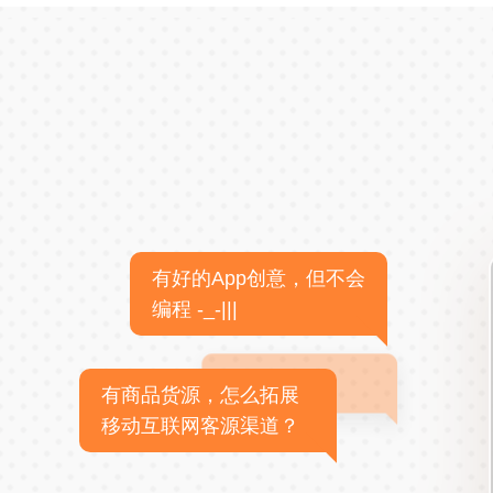
有好的App创意，但不会
编程 -_-|||
有商品货源，怎么拓展
移动互联网客源渠道？