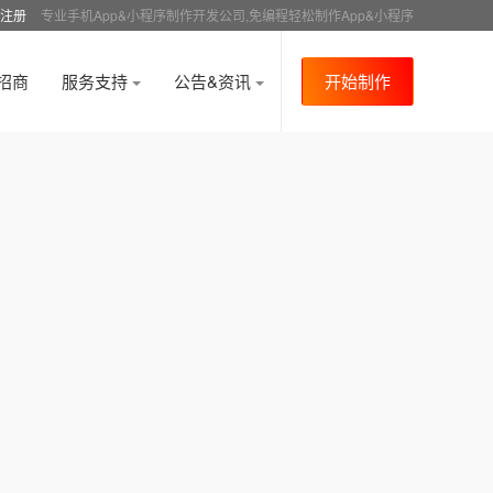
注册
专业手机App&小程序制作开发公司,免编程轻松制作App&小程序
招商
服务支持
公告&资讯
开始制作