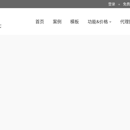
登录
●
免费
首页
案例
模板
功能&价格
代理
3