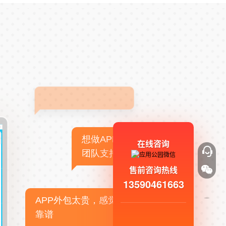
想做APP，但没有技术
在线咨询
团队支持
售前咨询热线
13590461663
APP外包太贵，感觉不
靠谱