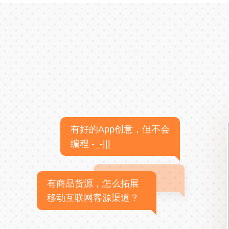
有好的App创意，但不会
编程 -_-|||
有商品货源，怎么拓展
移动互联网客源渠道？