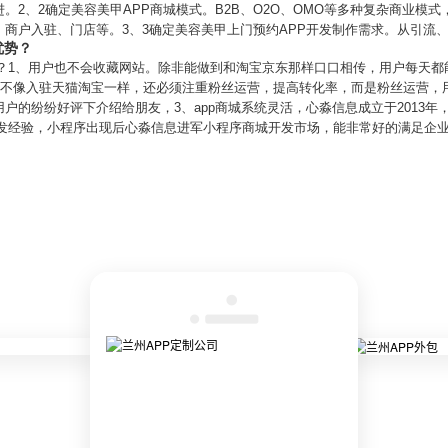
。2、2确定美容美甲APP商城模式。B2B、O2O、OMO等多种复杂商业模
商户入驻、门店等。3、3确定美容美甲上门预约APP开发制作需求。从引流
优势？
优势？1、用户也不会收藏网站。除非能做到和淘宝京东那样口口相传，用户每天
商城不像入驻天猫淘宝一样，还必须注重粉丝运营，提高转化率，而是粉丝运营，
的纷纷好评下介绍给朋友，3、app商城系统灵活，心淼信息成立于2013年，
开发经验，小程序出现后心淼信息进军小程序商城开发市场，能非常好的满足企