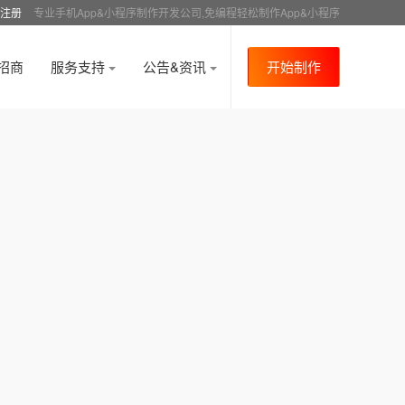
注册
专业手机App&小程序制作开发公司,免编程轻松制作App&小程序
招商
服务支持
公告&资讯
开始制作