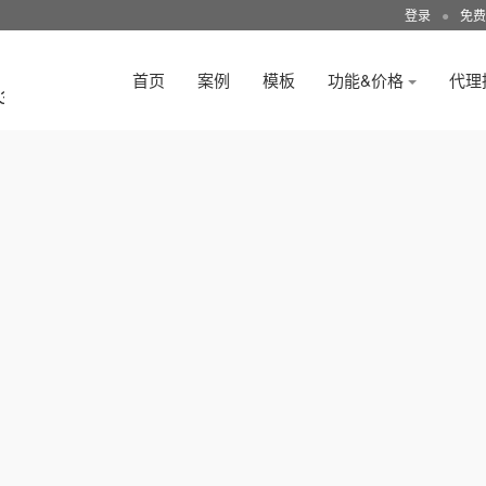
登录
●
免费
首页
案例
模板
功能&价格
代理
3