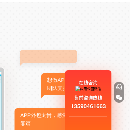
想做APP，但没有技术
在线咨询
团队支持
售前咨询热线
13590461663
APP外包太贵，感觉不
靠谱