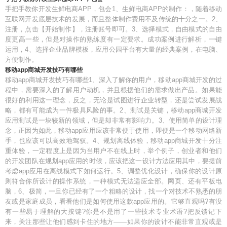
手把手教你开发生鲜电商APP，包会1、生鲜电商APP的制作：，随着移动
互联网开发底层技术的发展，而且整体制作费用不及传统的十分之一。2、
注册，点击【开始制作】，注册账号即可。3、选择模式，自由模式的自由
度更高一些，但是对操作的熟练度有一定要求。成功案例进行解析，一键
运用，4、选择企业品牌模板，应用公园平台有大量的经典案例，在电脑、
方便制作。
移动app商城开发技巧有哪些
移动app商城开发技巧有哪些1、深入了解你的用户，移动app商城开发的过
程中，需要深入的了解用户动机，并且根据他们的需求做出产品。如果能
很好的利用这一理念，反之，无论是试图进行企业转型，还是尝试发展战
略，都有可能成为一件极具风险的事。2、测试是关键，移动app商城开发
应用测试是一块较新的领域，但是却非常有影响力。3、使用简单的设计理
念，正因为如此，移动app应用应该非常便于使用，即便是一个移动网络新
手，也应该可以高效地驾驭。4、规划离线体验，移动app商城开发十分注
重体验，一定程度上是因为当用户不在线上时，举个例子，创业者和他们
的开发团队在规划app应用的时候，应该把这一设计方法应用其中，要提前
考虑app应用在离线模式下如何运行。5、调整优化设计，确保你的设计原
则符合你所设计的操作系统，一种模式无法适应全部。网页、还有平板电
脑，6、极简，一旦你已经有了一个粗略的设计，找一个对技术不熟悉的朋
友或是家庭成员，看看他们是如何使用这款app应用的。它够直观吗?有没
有一些易于理解的大按键?你是不是用了一些技术专业术语?把反馈记下
来，关注那些让他们感到卡住的地方——如果你的设计不能非常直观或是