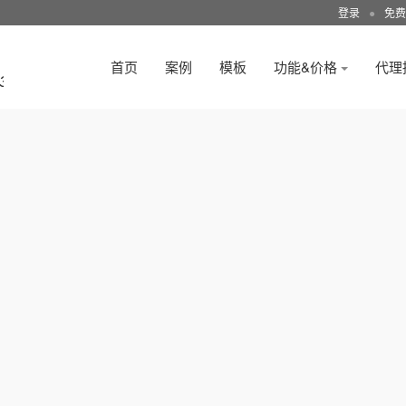
登录
●
免费
首页
案例
模板
功能&价格
代理
3