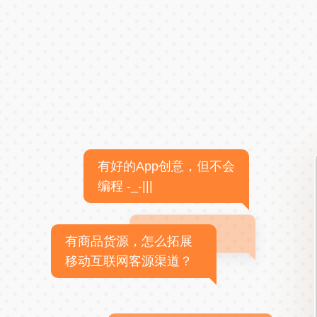
有好的App创意，但不会
编程 -_-|||
有商品货源，怎么拓展
移动互联网客源渠道？