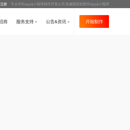
注册
专业手机App&小程序制作开发公司,免编程轻松制作App&小程序
招商
服务支持
公告&资讯
开始制作