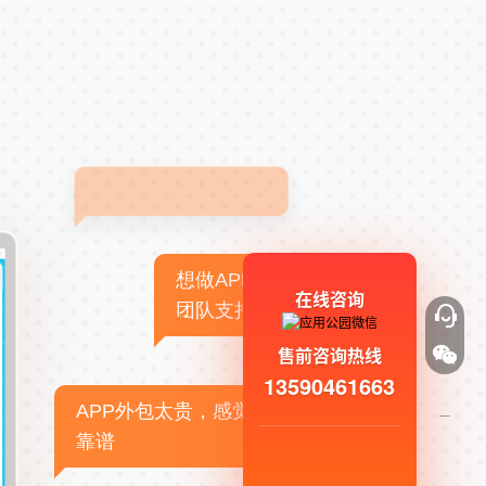
想做APP，但没有技术
在线咨询
团队支持
售前咨询热线
13590461663
APP外包太贵，感觉不
靠谱