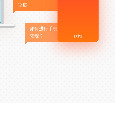
靠谱
如何进行手机APP商业
变现？
[关闭]