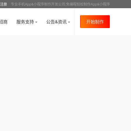
注册
专业手机App&小程序制作开发公司,免编程轻松制作App&小程序
招商
服务支持
公告&资讯
开始制作