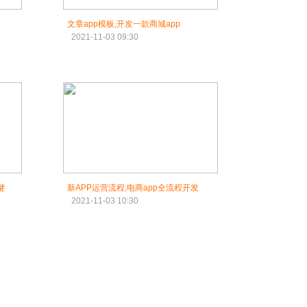
文章app模板,开发一款商城app
2021-11-03 09:30
键
新APP运营流程,电商app全流程开发
2021-11-03 10:30