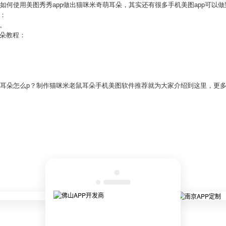
家如何使用美图秀秀app做出猫咪米奇萌耳朵，其实还有很多手机美图app可以做
：
。
耳朵教程：
奇耳朵怎么p？制作猫咪米老鼠耳朵手机美图软件推荐就为大家介绍到这里，更