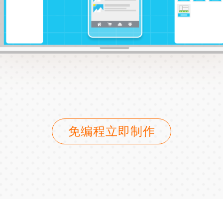
免编程立即制作