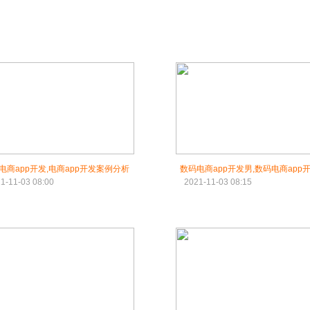
电商app开发,电商app开发案例分析
数码电商app开发男,数码电商app
1-11-03 08:00
2021-11-03 08:15