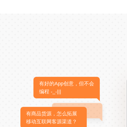
有好的App创意，但不会
编程 -_-|||
有商品货源，怎么拓展
移动互联网客源渠道？