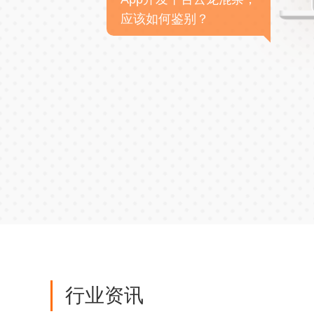
应该如何鉴别？
行业资讯