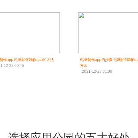
制作app,电脑如何制作app的方法
电脑制作app的步骤,电脑如何制作a
1-12-28 00:45
方法
2021-12-28 01:00
选择应用公园的五大好处