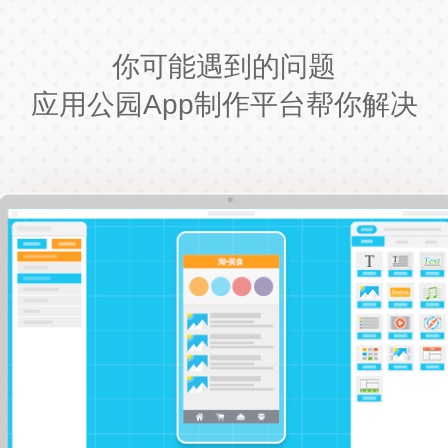
你可能遇到的问题
应用公园App制作平台帮你解决