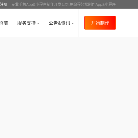
注册
专业手机App&小程序制作开发公司,免编程轻松制作App&小程序
招商
服务支持
公告&资讯
开始制作