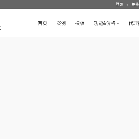
登录
●
免费
首页
案例
模板
功能&价格
代理
3