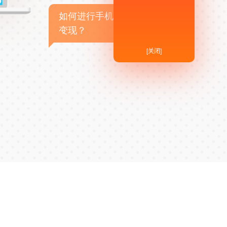
如何进行手机APP商业
变现？
[关闭]