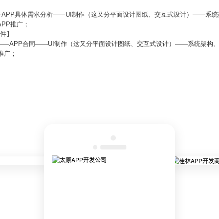
—APP具体需求分析——UI制作（这又分平面设计图纸、交互式设计）——系
APP推广；
软件】
——APP合同——UI制作（这又分平面设计图纸、交互式设计）——系统架构
推广；