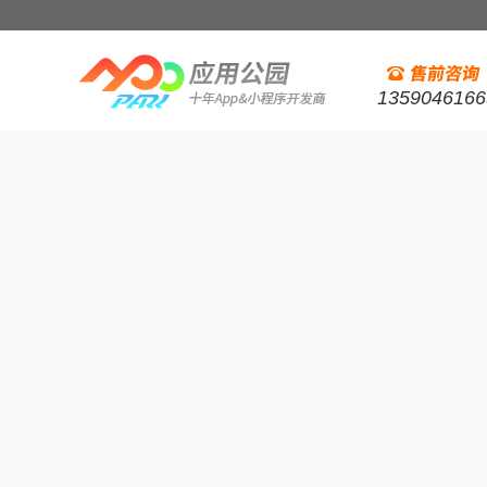
1359046166