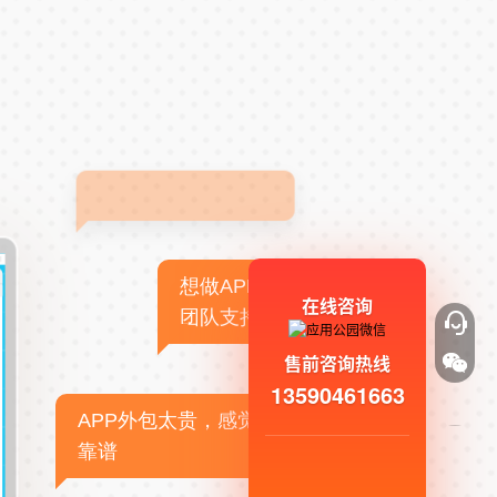
想做APP，但没有技术
在线咨询
团队支持
售前咨询热线
13590461663
APP外包太贵，感觉不
靠谱