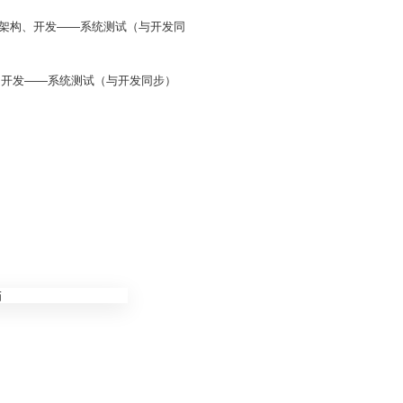
统架构、开发——系统测试（与开发同
、开发——系统测试（与开发同步）