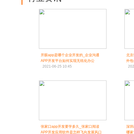
开眼app是哪个企业开发的_企业沟通
北京
APP开发平台如何实现无纸化办公
外包
2021-06-25 10:45
202
张家口app开发要学多久_张家口阅读
深圳
APP开发应用软件是怎样飞向发展风口
哪家