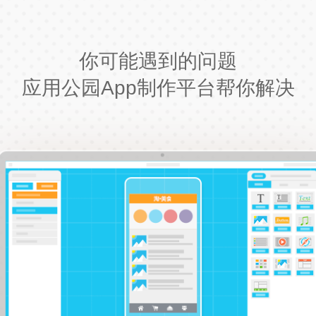
你可能遇到的问题
应用公园App制作平台帮你解决