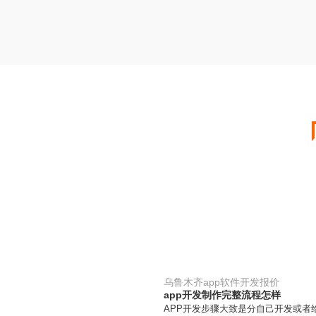
乌鲁木齐app软件开发报价
app开发制作完整流程怎样
APP开发步骤大致是分自己开发或者