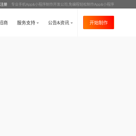
注册
专业手机App&小程序制作开发公司,免编程轻松制作App&小程序
招商
服务支持
公告&资讯
开始制作