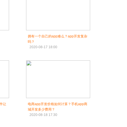
拥有一个自己的app难么？app开发复杂
吗？
2020-08-17 18:00
软件让
电商app开发价格如何计算？手机app商
城开发多少费用？
2020-08-18 17:30