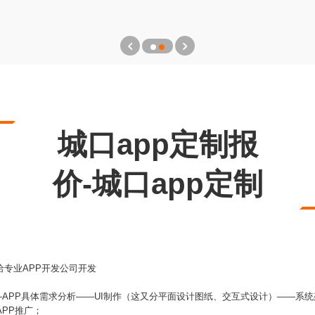
城口app定制报
价-城口app定制
给专业APP开发公司开发
—APP具体需求分析——UI制作（这又分平面设计图纸、交互式设计）——系
APP推广；