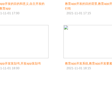
app开发的目的和意义,自主开发的
教育app开发的目的背景,教育app
教育app
行性
1-11-01 17:00
2021-11-01 17:15
app开发策划书,开发app策划书
教育app开发系统,教育app开发要
1-11-01 18:00
2021-11-01 18:15