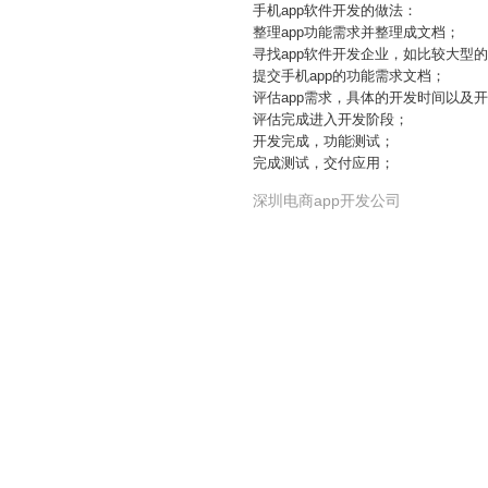
手机app软件开发的做法：
整理app功能需求并整理成文档；
寻找app软件开发企业，如比较大型的
提交手机app的功能需求文档；
评估app需求，具体的开发时间以及
评估完成进入开发阶段；
开发完成，功能测试；
完成测试，交付应用；
深圳电商app开发公司