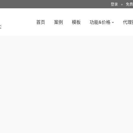
登录
●
免费
首页
案例
模板
功能&价格
代理
3