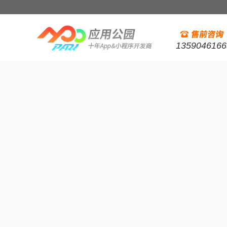
1359046166