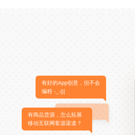
有好的App创意，但不会
编程 -_-|||
有商品货源，怎么拓展
移动互联网客源渠道？