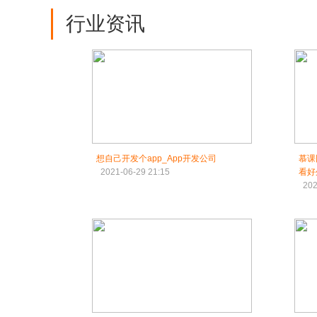
行业资讯
想自己开发个app_App开发公司
慕课
2021-06-29 21:15
看好
202