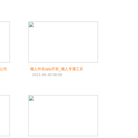
发公司
懒人外卖app开发_懒人专属工具
2021-06-30 08:00