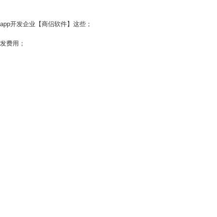
app开发企业【商侣软件】这些；
开发费用；