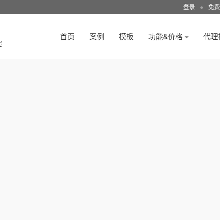
登录
●
免费
首页
案例
模板
功能&价格
代理
3