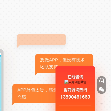
想做APP，但没有技术
团队支持
在线咨询
售前咨询热线
APP外包太贵，感觉不
13590461663
靠谱