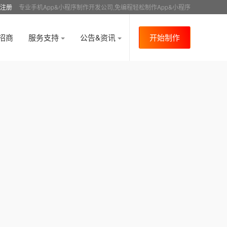
注册
专业手机App&小程序制作开发公司,免编程轻松制作App&小程序
招商
服务支持
公告&资讯
开始制作