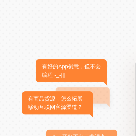
有好的App创意，但不会
编程 -_-|||
有商品货源，怎么拓展
移动互联网客源渠道？