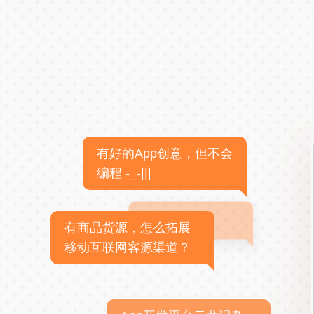
有好的App创意，但不会
编程 -_-|||
有商品货源，怎么拓展
移动互联网客源渠道？