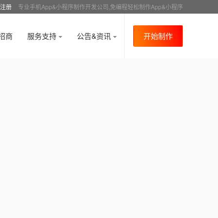
注册
专业手机App&小程序制作开发公司,免编程轻松制作App&小程序
招商
服务支持
公告&资讯
开始制作