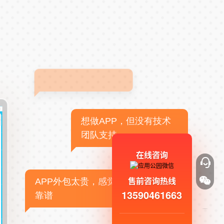
想做APP，但没有技术
团队支持
在线咨询
售前咨询热线
APP外包太贵，感觉不
13590461663
靠谱