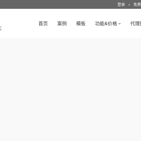
登录
●
免费
首页
案例
模板
功能&价格
代理
3