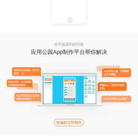
你可能遇到的问题
应用公园App制作平台帮你解决
免编程立即制作