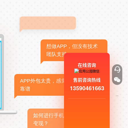
想做APP，但没有技术
团队支持
在线咨询
售前咨询热线
APP外包太贵，感觉不
13590461663
靠谱
如何进行手机APP商业
变现？