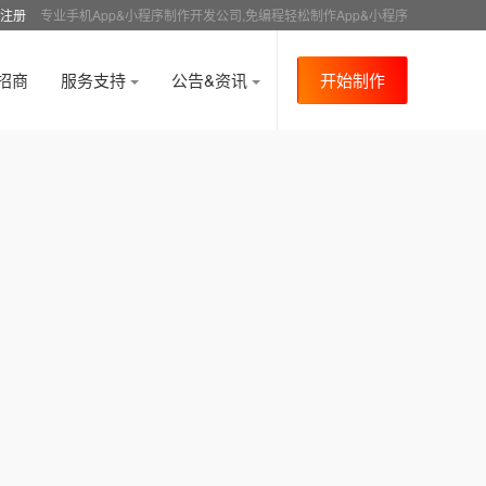
注册
专业手机App&小程序制作开发公司,免编程轻松制作App&小程序
招商
服务支持
公告&资讯
开始制作