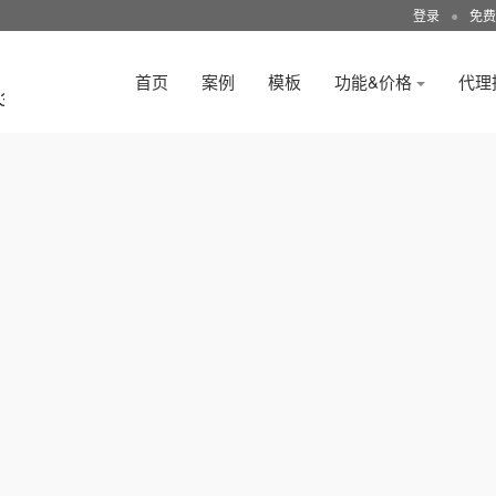
登录
●
免费
首页
案例
模板
功能&价格
代理
3