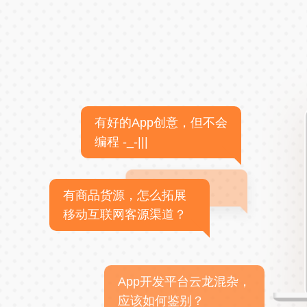
有好的App创意，但不会
编程 -_-|||
有商品货源，怎么拓展
移动互联网客源渠道？
App开发平台云龙混杂，
应该如何鉴别？