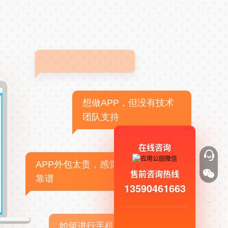
想做APP，但没有技术
团队支持
在线咨询
APP外包太贵，感觉不
售前咨询热线
靠谱
13590461663
如何进行手机APP商业