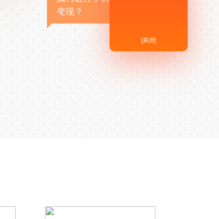
变现？
[关闭]