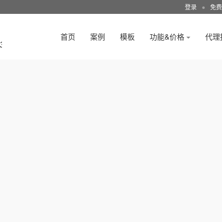
登录
●
免费
首页
案例
模板
功能&价格
代理
3