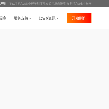
注册
专业手机App&小程序制作开发公司,免编程轻松制作App&小程序
招商
服务支持
公告&资讯
开始制作