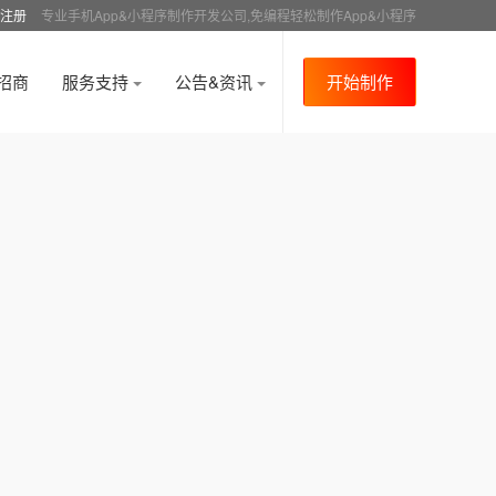
注册
专业手机App&小程序制作开发公司,免编程轻松制作App&小程序
招商
服务支持
公告&资讯
开始制作