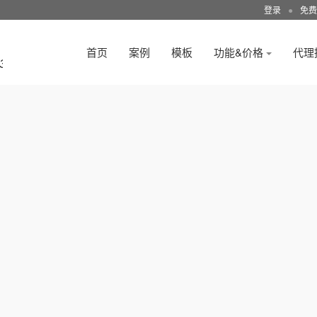
登录
●
免费
首页
案例
模板
功能&价格
代理
3