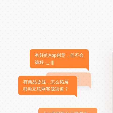
有好的App创意，但不会
编程 -_-|||
有商品货源，怎么拓展
移动互联网客源渠道？