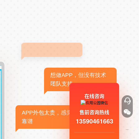
想做APP，但没有技术
团队支持
在线咨询
售前咨询热线
APP外包太贵，感觉不
13590461663
靠谱