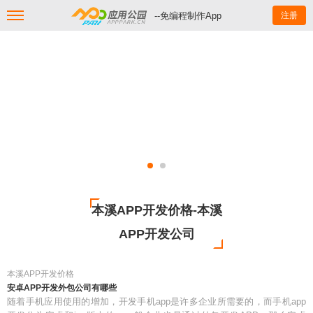
--免编程制作App
注册
本溪APP开发价格-本溪
APP开发公司
本溪APP开发价格
安卓APP开发外包公司有哪些
随着手机应用使用的增加，开发手机app是许多企业所需要的，而手机app