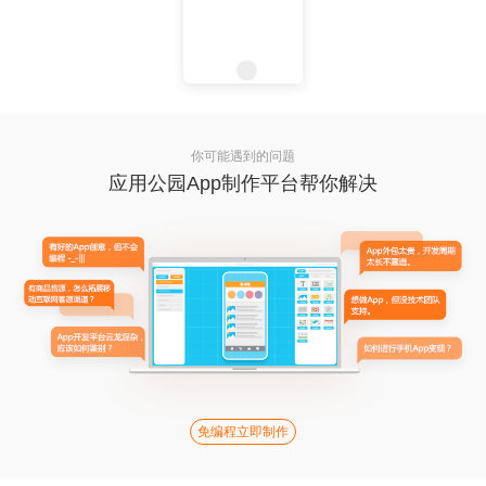
你可能遇到的问题
应用公园App制作平台帮你解决
免编程立即制作