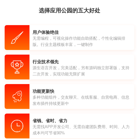
选择应用公园的五大好处
用户体验绝佳
无需编程，可视化操作功能自助搭配，个性化编辑排
版。行业主题模板丰富，一键制作
行业技术领先
源生语言开发，完美适配，另有源码独立部署版，支持
二次开发，实现功能无限扩展
功能更新快
多种功能组件，交友聊天、在线客服、自营电商、信息
发布插件持续更新中
省钱、省时、省力
无需找APP开发公司、无需自建团队费用、时间、人力
成本均可节省90%