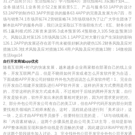
31.2产品简介31）生活指南32）学习指南43）游玩指南41.3实施计划4二、
业务描述51.1业务简介52.2发展前景5三、产品与服务53.1APP的设计
53.2APP的制作63.3APP所提供的服务63.4APP的完善及发展方向7四．市
场与销售74.1市场开拓74.2营销策略74.3市场联络8为了让广大学生团体了
解本款APP的服务内容，我们决定采取以下市场联络方式：8五、财务分析
85.1赢利模式85.2筹资来源95.3成本预算95.4预期收入105.5收益预测10
六、风险以及对策126.1市场风险126.1.1APP正对大量行业产生深刻的影响
126.1.2APP的发展还存在若干尚未被很好解决的硬伤126.2财务风险及应对
措施126.3技术风险及应对措施136.4用户风险及应对措施13附：14微校园
生活logo14
自行开发商城app优劣
随着互联网+时代的快速发展，越来越多企业商家都在部署自己的线上业
务，开发互联网产品，但是不晓得如何开发或者怎么开发软件更为合适，
下面成都APP开发公司好猫软件外包为您说说怎么开发软件吧！1、完全自
行开发自己组建开发团队进行APP软件开发，这样的开发方式费用是昂贵
的，尽管这样的开发方式成本高，不过相对于后续的两种开发方案，自行
开发是较长的，软件开发出来的质量相对更好的，因为对需求更好把控。
2、部分外包公司开发公司有自己的美工UI，但在APP代码开发的部分则需
要找相关领域的工程师来配合。这时，流程就必须进行到「美术设计」这
一块，之后才由APP程序员接手，但要特别注意的是，「UI与动线规画」
和「内容素材确认」这两个步骤虽然是由公司美工UI主导，但却是影响
APP整体画面呈现和操作动线是否流畅的关键，因此建议UI和APP程序员
在这两个阶段就先加入讨论。3、完全找外包公司开发完全外包公司开发通