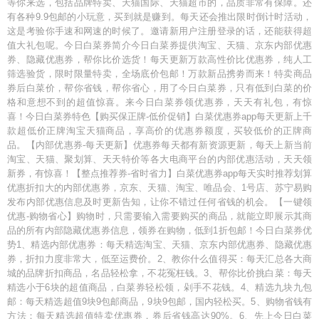
等你来选，包括品牌特卖、天猫国际、天猫超市的，品质非常有保障。还
有各种9.9包邮的小玩意，买到就是赚到。每天还会推出限时倒计时活动，
这是考验你手速和网速的时候了。邀请新用户注册登录的话，还能获得超
值大礼包呢。今日白菜券简介今日白菜券提供淘宝、天猫、京东内部优惠
券、隐藏优惠券，帮你比价选货！每天更新万款高性价比优惠券，纯人工
筛选验货，限时限量特卖，全场底价包邮！万款新品携劵而来！特卖商品
券后白菜价，帮你省钱，帮你省心，用了今日白菜券，只有低到白菜的价
格和意想不到的超值惊喜。来今日白菜券领优惠券，天天有礼包，有惊
喜！今日白菜券特色【购买保正牌-低价促销】白菜优惠券app每天更新上千
款超低价正牌淘宝天猫商品，享高价的优惠券额度，买较低价的正牌商
品。【内部优惠券-每天更新】优惠券每天都有新资源更新，每天上新当前
淘宝、天猫、聚划算、天天特价等各大电商平台的内部优惠活动，天天领
新券，有惊喜！【整点推荐券-省时省力】白菜优惠券app每天实时推荐划算
优惠折扣大的内部优惠券，京东、天猫、淘宝、唯品会、1号店、苏宁易购
发布内部优惠信息及时更新告知，让你不错过任何省钱的机会。【一键领
优惠-购物省心】购物时，只需要输入需要购买的商品，就能立即展示其商
品的所有内部隐藏优惠券信息，领券在购物，低到1折包邮！今日白菜券优
势1、精选内部优惠券：每天精选淘宝、天猫、京东内部优惠券、隐藏优惠
券，折扣力度非常大，低至运费价。2、教你什么值得买：每天汇总各大商
城的品牌折扣商品，名品轻松拿，不花冤枉钱。3、帮你比价挑白菜：每天
精选小于6块的超值商品，白菜券轻松领，剁手不花钱。4、精选九块九包
邮：每天精选超值9块9包邮商品，9块9包邮，国内轻松买。5、购物省钱有
方法：每天精选超值特卖优惠券，券后省钱高达90%。6、先上今日白菜