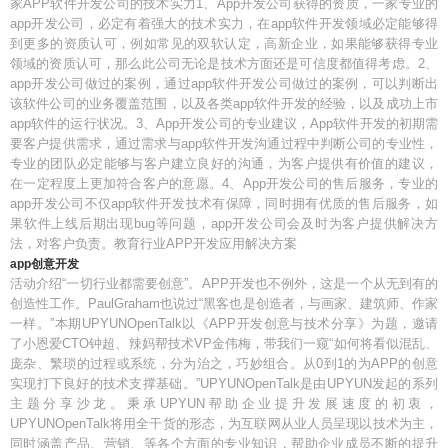
家APP软件开发公司的技术实力1、App开发公司获得的资质，一家专业的
app开发公司，必定有着强大的技术实力，在app软件开发领域必定能够得
到更多的资质认可，例如常见的双软认定，高新企业，如果能够获得专业
领域的资质认可，那么此公司无论是技术方面还是可信度都值得考虑。2、
app开发公司做过的案例，通过app软件开发公司做过的案例，可以判断出
该软件公司的业务覆盖范围，以及各类app软件开发的经验，以及成功上市
app软件的运行状况。3、App开发公司的专业建议，App软件开发的初期需
要客户提供需求，通过需求与app软件开发沟通过程中判断公司的专业性，
专业的团队必定能够与客户建立良好的沟通，为客户提供有价值的建议，
在一定程度上更加符合客户的意愿。4、App开发公司的售后服务，专业的
app开发公司不仅app软件开发技术有保障，同时拥有优质的售后服务，如
果软件上线后期出现bug等问题，app开发公司会及时为客户提供解决方
法，对客户负责。教育行业APP开发应用解决方案
app创意开发
活动介绍“一切行业都需要创意”。APP开发也不例外，这是一个从无到有的
创造性工作。PaulGraham也说过“黑客也是创造者，与画家、建筑师、作家
一样。”本期UPYUNOpenTalk以《APP开发创意与技术分享》为题，邀请
了小恩爱CTO钟超、辣妈帮技术VP金伟梅，带我们一窥“如何将看似混乱、
庞杂、繁琐的过程或系统，分为治之，巧妙组合。从0到1的为APP的创意
实现打下良好的技术支撑基础。”UPYUNOpenTalk是由UPYUN发起的系列
主题分享沙龙。秉承UPYUN帮助企业提升发展速度的初衷，
UPYUNOpenTalk将用全干货的形态，为互联网从业人员呈现以技术为主，
同时涵盖产品、营销、等各个方面的专业知识，帮助企业成员不断的提升