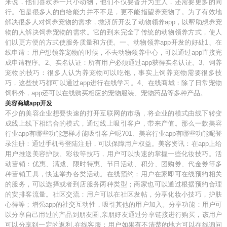
来说，他们喜欢养一只小动物，他们不仅要晋升为主人，还需要更多的同
行。但是很多人的自给能力并不不足，更不能指望养宠物了。为了有效地
解决很多人对饲养宠物的需求，救济所开发了动物领养app，以帮助想养宠
物的人解决饲养宠物的需求。它的到来完全了传统的动物领养方式，使人
们以更方便的方式使服务质量和方便。一、动物领养app开发的好处1、在
线申请：用户想领养宠物的时候，不去动物领养中心，可以通过app直接完
成申请程序。2、实名认证：所有用户必须通过app获得实名认证。3、饲养
宠物的技巧：很多人认为养宠物可以吃饱，事实上饲养宠物需要很多技
巧，这些技巧都可以通过app进行在线学习。4、在线商城：除了日常宠物
饲料外，app还可以在线购买相应的宠物服装、宠物药品等多种产品。
美容商城app开发
不少的美容企业想要快速的打开互联网的市场，将企业的模式由线下转变
成线上线下相结合的模式，通过线上吸引客户，带来产值。那么一款美容
行业app有哪些功能怎样才能吸引客户呢?01、美容行业app有哪些功能呢登
录注册：通过手机号登陆注册，可以保障用户权益。美容资讯：在app上给
用户推送美容护肤、彩妆等技巧，用户可以快速的掌握一些化妆技巧。活
动营销：优惠、满减、限时特惠、节日活动、积分、团购券、代金券等多
种营销工具，快速举办各类活动。在线预约：用户在家即可在线预约相关
的服务，可以选择或者到店服务两种类型；商家也可以通过根据预约合理
的安排客流量。社区交流：用户可以在社区发帖，分享化妆小技巧，护肤
心得等；增强app的社交互动性，吸引其他的用户加入。分享功能：用户可
以分享自己用过的产品到朋友圈,亲朋好友通过分享链接进行购买，该用户
可以分享到一定的返利.在线客服：用户如果有不清楚的地方可以在线询问