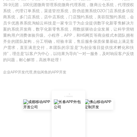
39.9元团，100元团微商管理系统微商代理系统，微商云仓系统，代理授权
系统，代理订单系统，渠道管控系统，防伪追溯系统O2O门店系统多供应
商系统，多门店系统，店中店系统，门店预约系统，美容院预约系统，会
员卡优惠券系统淘鲸云科技是一家专注于为企业提供数字化新零售解决方
案的系统开发商，数字化新零售系统，用数据驱动企业发展，让科学营销
重构用户消费体验升级。小程序，APP，和H5网页等商业模式本团队拥有
齐全的团队架构，分工明确，经验丰富，售后服务保质保量基础上满足客
户需求，直至满意交付，本团队的宗旨是“为创业项目提供技术孵化和扶
持”，理念是“以客户为中心，以结果为导向”一对一服务，及时响应客户反馈
的问题，耐心解答，高效率处理！
企业APP开发代理,类似闲鱼的APP开发