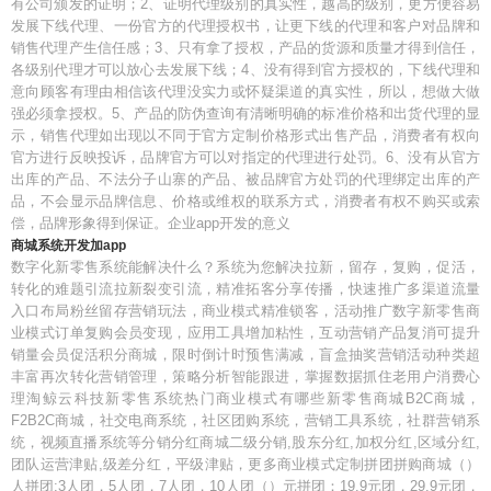
有公司颁发的证明；2、证明代理级别的真实性，越高的级别，更方便容易
发展下线代理、一份官方的代理授权书，让更下线的代理和客户对品牌和
销售代理产生信任感；3、只有拿了授权，产品的货源和质量才得到信任，
各级别代理才可以放心去发展下线；4、没有得到官方授权的，下线代理和
意向顾客有理由相信该代理没实力或怀疑渠道的真实性，所以，想做大做
强必须拿授权。5、产品的防伪查询有清晰明确的标准价格和出货代理的显
示，销售代理如出现以不同于官方定制价格形式出售产品，消费者有权向
官方进行反映投诉，品牌官方可以对指定的代理进行处罚。6、没有从官方
出库的产品、不法分子山寨的产品、被品牌官方处罚的代理绑定出库的产
品，不会显示品牌信息、价格或维权的联系方式，消费者有权不购买或索
偿，品牌形象得到保证。企业app开发的意义
商城系统开发加app
数字化新零售系统能解决什么？系统为您解决拉新，留存，复购，促活，
转化的难题引流拉新裂变引流，精准拓客分享传播，快速推广多渠道流量
入口布局粉丝留存营销玩法，商业模式精准锁客，活动推广数字新零售商
业模式订单复购会员变现，应用工具增加粘性，互动营销产品复消可提升
销量会员促活积分商城，限时倒计时预售满减，盲盒抽奖营销活动种类超
丰富再次转化营销管理，策略分析智能跟进，掌握数据抓住老用户消费心
理淘鲸云科技新零售系统热门商业模式有哪些新零售商城B2C商城，
F2B2C商城，社交电商系统，社区团购系统，营销工具系统，社群营销系
统，视频直播系统等分销分红商城二级分销,股东分红,加权分红,区域分红,
团队运营津贴,级差分红，平级津贴，更多商业模式定制拼团拼购商城（）
人拼团:3人团，5人团，7人团，10人团（）元拼团：19.9元团，29.9元团，