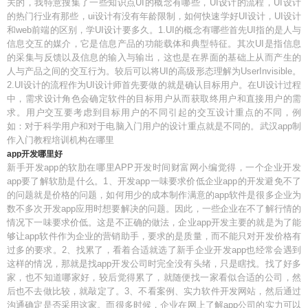
关的，我特意搜集了一些知识点UI的概念有哪些，UI设计的流程，UI设计
的热门行业有那些，ui设计有没有年龄限制，如何快速学好UI设计，UI设计
和web前端的区别，学UI设计要多久。1.UI的概念有哪些首先UI指的是人与
信息交互的媒介，它是信息产品的功能载体和典型特征。其次UI是指信息
的采集与反馈以及信息的输入与输出，这也是在界面的基础上从而产生的
人与产品之间的交互行为。较后可以将UI的高级形态理解为UserInvisible。
2.UI设计的流程作为UI设计师首先要做的就是确认目标用户。在UI设计过程
中，需求设计角色会确定软件的目标用户从而获取终用户和直接用户的需
求。用户交互要考虑到目标用户的不同引起的交互设计重点的不同，例
如：对于科学用户和对于电脑入门用户的设计重点就是不同的。武汉app制
作入门教程培训机构在哪里
app开发哪里好
新手开发app的软肋在哪里APP开发时间财富网小编觉得，一个企业开发
app要了解软肋是什么。1、开发app一味要求价低企业app的开发避免不了
的问题就是价格的问题，如何用少的成本制作满意的app软件是很多企业为
数不多次开发app应用时想要解决的问题。因此，一些企业在不了解行情的
情况下一味要求价低。这是不正确的做法，企业app开发主要的就是为了能
够让app软件作为企业的营销助手，要求的是质量，而不能只对开发价格有
过多的要求。2、找累了，看着合适就选了新手企业开发app也经常会遇到
这样的情况，那就是找app开发公司时完全没有头绪，只是瞎找。找了好多
家，也不知道哪家好，较后觉得累了，就随便找一家看似合适的公司，然
后也不去做比较，就敲定了。3、不看案例、实力软件开发网站，然后通过
沟通确定是否采用这家。而很多时候，企业在网上了解app公司的实力可以