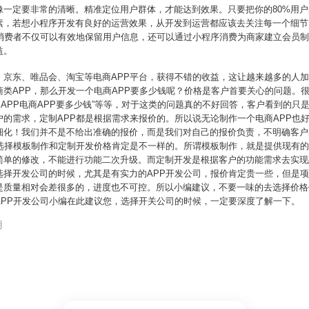
像一定要非常的清晰。精准定位用户群体，才能达到效果。只要把你的80%用
素，若想小程序开发有良好的运营效果，从开发到运营都应该去关注每一个细节
，消费者不仅可以有效地保留用户信息，还可以通过小程序消费为商家建立会员
益。
，京东、唯品会、淘宝等电商APP平台，获得不错的收益，这让越来越多的人
类APP，那么开发一个电商APP要多少钱呢？价格是客户首要关心的问题。
东的APP电商APP要多少钱”等等，对于这类的问题真的不好回答，客户看到的
的需求，定制APP都是根据需求来报价的。所以说无论制作一个电商APP也好
细化！我们并不是不给出准确的报价，而是我们对自己的报价负责，不明确客户
，选择模板制作和定制开发价格肯定是不一样的。所谓模板制作，就是提供现有
简单的修改，不能进行功能二次升级。而定制开发是根据客户的功能需求去实现
选择开发公司的时候，尤其是有实力的APP开发公司，报价肯定贵一些，但是
是质量相对会差很多的，进度也不可控。所以小编建议，不要一味的去选择价格
APP开发公司小编在此建议您，选择开关公司的时候，一定要深度了解一下。
用