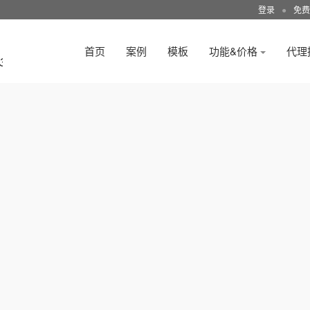
登录
●
免费
首页
案例
模板
功能&价格
代理
3