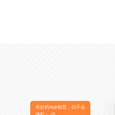
有好的App创意，但不会
编程 -_-|||