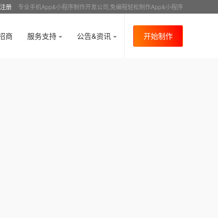
注册
专业手机App&小程序制作开发公司,免编程轻松制作App&小程序
招商
服务支持
公告&资讯
开始制作