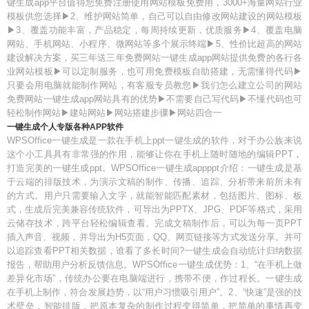
键生成app平台值得您免费注册使用网站模板免费用，3000+海量网站行业
模板供您选择▶2、维护网站简单，自己可以自由修改网站建设的网站模板
▶3、覆盖功能丰富，产品稳定，每周持续更新，优质服务▶4、覆盖电脑
网站、手机网站、小程序、微网站等多个展示终端▶5、性价比超高的网站
建设解决方案，买三年送三年免费网站一键生成app网站提供免费的各行各
业网站模板▶可以定制服务，也可用免费模板自助搭建，无需懂得代码▶
只要会用电脑就能制作网站，有客服专员教您▶我们怎么建立公司的网站
免费网站一键生成app网站具有的优势▶不需要自己写代码▶不懂代码也可
轻松制作网站▶建站网站▶网站搭建步骤▶网站四合一
一键生成个人专版各种APP软件
WPSOffice一键生成是一款在手机上ppt一键生成的软件，对于办公族来说
这个小工具具有非常强的作用，能够让你在手机上随时随地的编辑PPT，
打造完美的一键生成ppt。WPSOffice一键生成appppt介绍：一键生成是基
于云端的排版技术，为演示文稿的制作、传播、追踪、分析带来前所未有
的方式。用户只需要输入文字，就能智能匹配素材，包括图片、图标、板
式，生成后完美兼容传统软件，可导出为PPTX、JPG、PDF等格式，采用
云储存技术，跨平台轻松编辑查看。完成文稿制作后，可以为每一页PPT
插入声音、视频，并导出为H5页面，QQ、网页链接等方式发送分享。并可
以追踪查看PPT相关数据，谁看了多长时间?一键生成会自动统计归纳数据
报告，帮助用户分析反馈信息。WPSOffice一键生成优势：1、“在手机上做
差异化市场”，传统办公要在电脑端进行，携带不便，作过程长。一键生成
在手机上制作，符合发展趋势，以“用户习惯吸引用户”。2、“快速”是强的技
术壁垒，智能排版，把原本复杂的制作过程变得简单，把简单的事情再变