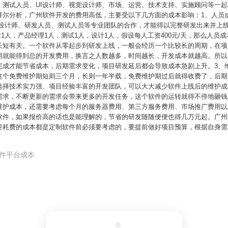
、测试人员、UI设计师、视觉设计师、市场、运营、技术支持、实施顾问等一
拜尔分析，广州软件开发的费用高低，主要受以下几方面的成本影响：1、人员
设计师、研发人员、测试人员等专业团队的合作，才能得以完整研发出来并上线
发1人，产品经理1人，测试1人，设计1人，假设每人工资400元/天，那么人员成本
长短有关。一个软件从零起步到研发上线，一般会经历一个比较长的周期，在项
用就能得到总的开发费用，换言之人数越多，时间越长，开发成本就越高。所以
完成才能节省成本，后期需求变化，项目研发延后都会导致成本急剧上升。3、
这个免费维护期短则三个月，长则一年半载，免费维护期过后就得收费了，后期
选择技术实力强、项目经验丰富的开发团队，可以大大减少软件上线后的维护成
需求，不断更新的需求会带来更多的开发任务，这个软件的运转就得不停地砸钱
维护成本，还需要考虑每个月的服务器费用、第三方服务费用、市场推广费用以
软件，如果报价高的话也是能理解的，节省的研发随随便便也得几万元起。广州
要耗费的成本都是定制软件前必须要考虑的，要提前做好项目预算，根据自身需
软件平台成本