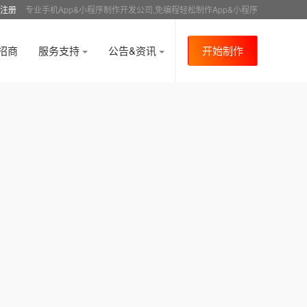
注册
专业手机App&小程序制作开发公司,免编程轻松制作App&小程序
招商
服务支持
公告&资讯
开始制作