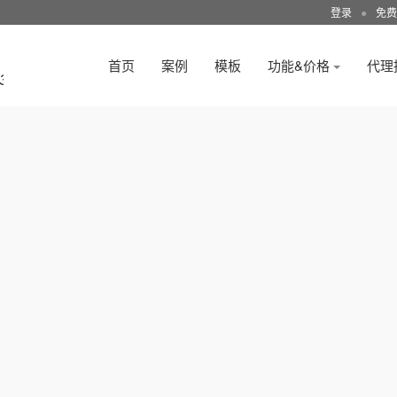
登录
●
免费
首页
案例
模板
功能&价格
代理
3