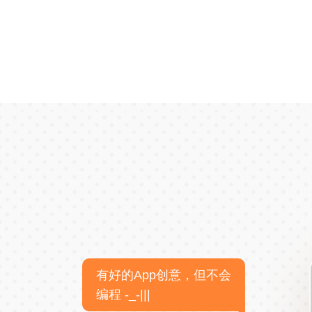
有好的App创意，但不会
编程 -_-|||