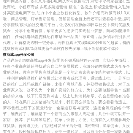
理和商品内容，依托京东核心电商技术与数据能力,帮助中小商家极速打造
微商城、小程序商城,实现多渠道营销,精准广告投放,私域流量营销,入驻海
外高流量电商平台,助力中小企业数智化转型。软件介绍商羚微商城1.0来
啦，商品管理、订单售后管理，促销管理全新上线还可以查看各种数据哦
分享赚钱”模式的社交电商平台，让挖友们在购物和日常社交中得到优惠及
奖金，分享中创造价值，帮助更多的挖友们实现创业梦想。商城功能海量
配件，任你挑选涵盖挖机配件市场95%品牌厂家直销，品质保障告别多层
代理，让价格更透明一键分享，高收益真正实现0成本创业购的越多，省的
越爽较高返利90%商城更新全新软件较先发布上线不断优化软件体验
微商城app开发公司
产品详细介绍微商城app开发|新零售分销系统软件开发由于市场竞争激烈，
很多企业商家纷纷寻找适合自己的发展模式，商城分销的模式成为众多企
业的选择。微商新零售商城系统是一个能让商家告别传统的销售模式，以
一种创新的商品推广销售模式让消费者或代理商，通过线上推广、分享自
己的推广二维码或推广链接，来推广商城产品，并获得销售提成，对于企
业商家来说，这不失为一个推广卖货的好方法。为什么要做新零售？当新
的趋势来临，线下门店受到冲击，线上红利消耗殆尽。机会是留给有准备
的人，站在风口上的猪都能飞起来，我们要么抓住他，要么看着他远去。
新零售线上线下的流量结合，全渠道获客与变现，连接全流程的各个环
节，谁做好了，谁就是下一个新商业的带领人周期慢，几分钟就可以开一
家店，推荐，扫码等等途径。简单，快捷，方便。让所有的人都能参与分
红奖励。传播速度快。门店还可发展子店分销。3层营销，坐享佣金。又没
有趸货，轻松解决库存压力，总部一键代发。可以自由分配每一家微店商