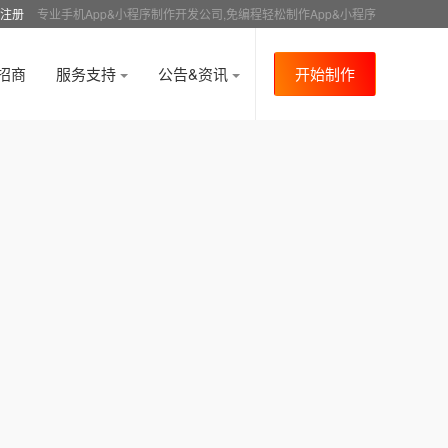
注册
专业手机App&小程序制作开发公司,免编程轻松制作App&小程序
招商
服务支持
公告&资讯
开始制作