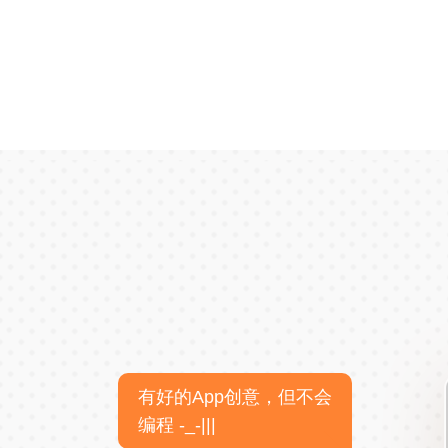
有好的App创意，但不会
编程 -_-|||