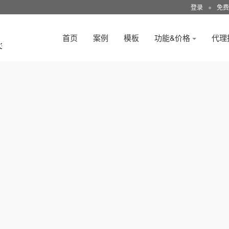
登录
●
免费
首页
案例
模板
功能&价格
代理
3