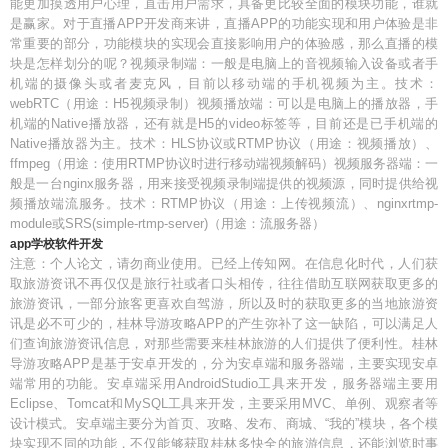
能更加摸透用户心理，直击用户需求，具备更比较全面的模块功能，谁就
是赢家。对于直播APP开发商来讲，直播APP的功能实现和用户体验是非
常重要的部分，功能模块的实现会直接影响用户的体验感，那么直播的模
块是怎样划分的呢？视频录制端：一般是电脑上的音视频输入设备或者手
机端的摄像头或者麦克风，目前以移动端的手机视频为主。技术：
webRTC（用途：H5视频录制）视频播放端：可以是电脑上的播放器，手
机端的Native播放器，还有就是H5的video标签等，目前还是已手机端的
Native播放器为主。技术：HLS协议或RTMP协议（用途：视频播放）、
ffmpeg（用途：使用RTMP协议时进行移动端视频解码）视频服务器端：一
般是一台nginx服务器，用来接受视频录制端提供的视频源，同时提供给视
频播放端流服务。技术：RTMP协议（用途：上传视频流）、nginxrtmp-
module或SRS(simple-rtmp-server)（用途：流服务器）
app学校软件开发
注意：个人论文，请勿商业使用。已经上传知网。在信息化时代，人们获
取旅游资讯不再仅仅是旅行社或者口头相传，往往借助互联网获取更多的
旅游资讯，一部分旅客更喜欢自驾游，所以及时的获取更多的当地旅游资
讯是必不可少的，桂林导游攻略APP的产生弥补了这一缺陷，可以满足人
们查询旅游资讯信息，对那些需要来桂林旅游的人们提供了便利性。桂林
导游攻略APP是基于安卓开发的，分为安卓端和服务器端，主要实现安卓
端常用的功能。安卓端采用AndroidStudio工具来开发，服务器端主要用
Eclipse、Tomcat和MySQL工具来开发，主要采用MVC、单例、观察者等
设计模式。安卓端主要分为首页、攻略、发布、商城、“我的”模块，各个模
块实现不同的功能，不仅能够获取桂林多快全的旅游信息，还能浏览时事