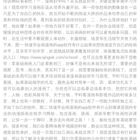
培训网站看看吧！一．漫画好学吗？其实就是好学。关键是要掌握学习方
法！我觉得学习漫画应该从培养兴趣开始。画一些你想画的图像放在一边
只是为了你自己的快乐。然后开始不断的阅读大师的作品来培养自己的审
美和对绘画的思考。看到喜欢的就觉得特别好。二．为什么觉得他好？好
吧，他在哪？如果换一些地方就不好看了。也许一开始你会很迷茫，但是
慢慢的这种思维会对你有所帮助，以后画画的时候可以避免很多问题。同
时，在生活中要不断观察人体动作、衣服褶皱、场景等生活细节并努力画
下来。图一:快速学会画漫画的app软件有什么如果你想快速提升自己的绘画
水平，且非常不怕辛苦，欢迎挑战轻微课魔鬼特训班，体验魔鬼式绘画集
训入口：https://www.qingwk.com/school/，也可点击查看更多绘画干货教
学：零基础画画入门必看教程三．好像不是画出来就无所谓了。重要的是
观察，思考，画出来。其实到了这一步，就需要接触绘画的基础了。这些
基础的东西可以报个美术培训班或者漫画基础班学习原理。平时可以尽量
素描。如果基础能学的扎实，颜色会相对简单一些。四．基本功扎实了，
就可以临摹别人的漫画了。当然也可以边临摹边练基本功。想想它的镜
子，人物，色彩风格等等。关于分镜，平时看漫画和影视作品的时候多注
意，网上也有一些教程，不好教。终于在自己有了一些能力和经验之后，
开始了自己的创作。图二:快速学会画漫画的app软件有什么轻微课是国内专
业的动漫插画在线学习网校，包含漫画、插画、原画等数字绘画培训课
程，让你一步一个脚印，逐步走向画师之路！！五．板绘也是有基础要学
的。很多时候，我们在看网络教学视频的时候，都会出现这种情况。看着
感觉挺简单的，但是一旦我们自己画出来就没用了！原因是我没有打好基
础。所以为了解决大家的困扰，我们为零基础的小伙伴们准备了板绘基础