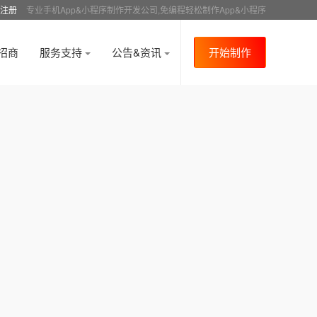
注册
专业手机App&小程序制作开发公司,免编程轻松制作App&小程序
招商
服务支持
公告&资讯
开始制作