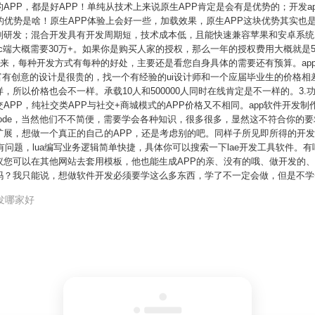
APP，都是好APP！单纯从技术上来说原生APP肯定是会有是优势的；开发a
的优势是啥！原生APP体验上会好一些，加载效果，原生APP这块优势其实也是
研发；混合开发具有开发周期短，技术成本低，且能快速兼容苹果和安卓系统；
pc端大概需要30万+。如果你是购买人家的授权，那么一年的授权费用大概就是5-
出来，每种开发方式有每种的好处，主要还是看您自身具体的需要还有预算。app
富有创意的设计是很贵的，找一个有经验的ui设计师和一个应届毕业生的价格相
所以价格也会不一样。承载10人和500000人同时在线肯定是不一样的。3.
PP，纯社交类APP与社交+商城模式的APP价格又不相同。app软件开发制
dio和xcode，当然他们不不简便，需要学会各种知识，很多很多，显然这不符合
展，想做一个真正的自己的APP，还是考虑别的吧。同样子所见即所得的开发工
有问题，lua编写业务逻辑简单快捷，具体你可以搜索一下lae开发工具软件。
议您可以在其他网站去套用模板，他也能生成APP的亲、没有的哦、做开发的
吗？我只能说，想做软件开发必须要学这么多东西，学了不一定会做，但是不学
开发哪家好