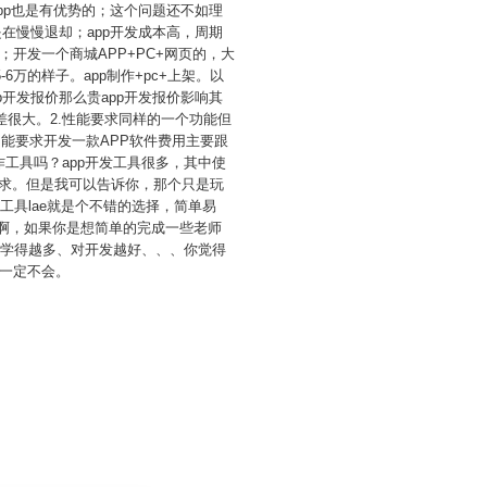
pp也是有优势的；这个问题还不如理
在慢慢退却；app开发成本高，周期
开发一个商城APP+PC+网页的，大
6万的样子。app制作+pc+上架。以
开发报价那么贵app开发报价影响其
差很大。2.性能要求同样的一个功能但
功能要求开发一款APP软件费用主要跟
作工具吗？app开发工具很多，其中使
你的要求。但是我可以告诉你，那个只是玩
具lae就是个不错的选择，简单易
有啊，如果你是想简单的完成一些老师
、学得越多、对开发越好、、、你觉得
一定不会。