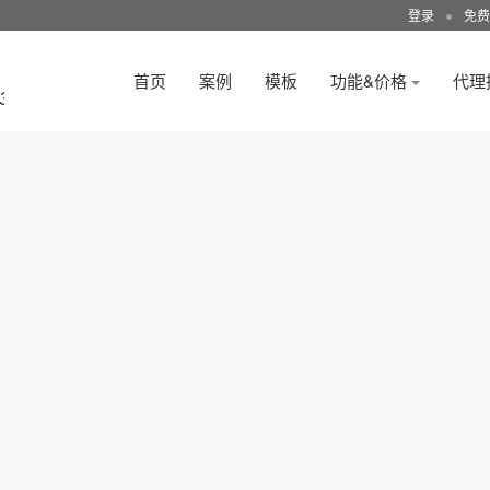
登录
●
免费
首页
案例
模板
功能&价格
代理
3