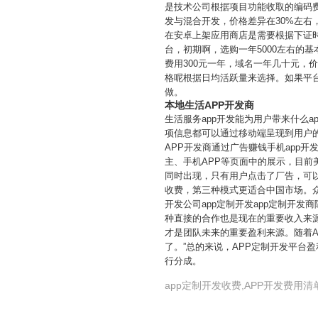
是技术公司根据项目功能收取的编码
发与混合开发，价格差异在30%左右
在安卓上架应用商店是需要根据下证时
台，初期啊，选购一年5000左右的基
费用300元一年，域名一年几十元
格呢根据日均活跃量来选择。如果平
做。
本地生活APP开发商
生活服务app开发能为用户带来什么
项信息都可以通过移动端呈现到用户
APP开发商通过广告赚钱手机app
主、手机APP等页面中的展示，目前
同时出现，只有用户点击了厂告，可以
收费，第三种模式更适合中国市场。众
开发公司app定制开发app定制开
种直接的合作也是现在的重要收入来源
才是团队未来的重要盈利来源。随着A
了。”总的来说，APP定制开发平台
行分成。
app定制开发收费,APP开发费用清