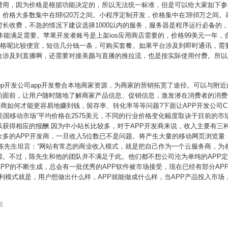
费用，因为价格是根据功能决定的，所以无法统一标准，但是可以给大家如下参
，价格大多数集中在8到20万之间。小程序定制开发，价格集中在3到8万之间
长收费，不急的情况下建议选择1000以内的服务，服务器是程序运行必备的
本能满足需要。苹果开发者账号是上架ios应用商店需要的，价格99美元一年，
，价格呢比较便宜，短信几分钱一条，可购买套餐。如果平台涉及到即时通讯，需
台涉及到直播啊，还需要对接美颜与直播的推拉流，也是按实际使用付费。所以
app开发公司app开发整合本地商家资源，为商家的营销拓宽了途径。可以与附
的面前，让用户随时随地了解商家产品信息、促销信息，激发潜在消费者的消费
开发商如何才能更容易地赚到钱，留存率、转化率等等问题?下面让APP开发公司
美国移动市场”平均价格在2575美元，不同的行业价格变化幅度取诀于目前的市
获得相应的报酬.因为中小站长比较多，对于APP开发商来说，收入主要有三
多的APP开发商，一旦收入5位数已不是问题。将产生大量的移动网页浏览量，a
发商陈先生坦言：“网站有常态的商业收入模式，就是把自己作为一个云服务商，为
。不过，陈先生和他的团队并不满足于此。他们都不想公司沦为单纯的APP定
PP的不断生成，总会有一批优秀的APP软件被市场接受，现在已经有部分AP
盈利模式就是，用户想做出什么样，APP就能做成什么样，当APP产品投入市
单