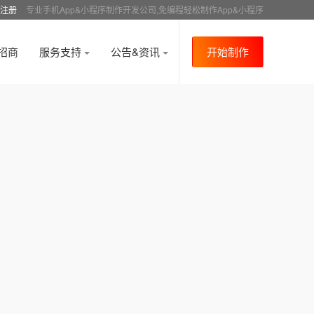
注册
专业手机App&小程序制作开发公司,免编程轻松制作App&小程序
招商
服务支持
公告&资讯
开始制作