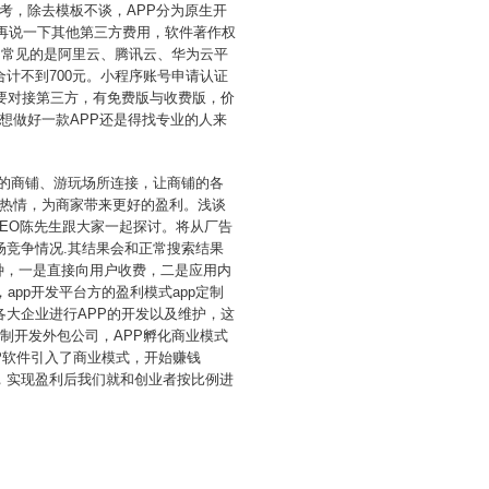
考，除去模板不谈，APP分为原生开
。再说一下其他第三方费用，软件著作权
，常见的是阿里云、腾讯云、华为云平
合计不到700元。小程序账号申请认证
要对接第三方，有免费版与收费版，价
想做好一款APP还是得找专业的人来
近的商铺、游玩场所连接，让商铺的各
热情，为商家带来更好的盈利。浅谈
CEO陈先生跟大家一起探讨。将从厂告
场竞争情况.其结果会和正常搜索结果
种，一是直接向用户收费，二是应用内
pp开发平台方的盈利模式app定制
各大企业进行APP的开发以及维护，这
制开发外包公司，APP孵化商业模式
P软件引入了商业模式，开始赚钱
场，实现盈利后我们就和创业者按比例进