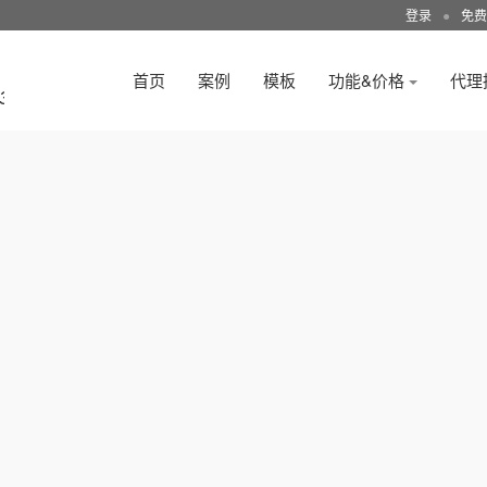
登录
●
免费
首页
案例
模板
功能&价格
代理
3