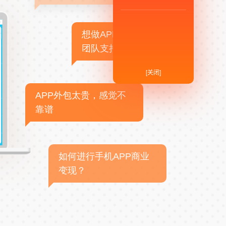
想做APP，但没有技术
团队支持
[关闭]
APP外包太贵，感觉不
靠谱
如何进行手机APP商业
变现？