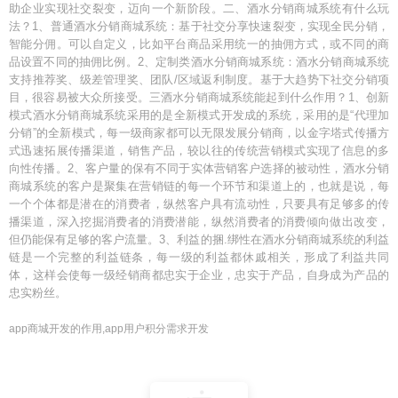
助企业实现社交裂变，迈向一个新阶段。二、酒水分销商城系统有什么玩
法？1、普通酒水分销商城系统：基于社交分享快速裂变，实现全民分销，
智能分佣。可以自定义，比如平台商品采用统一的抽佣方式，或不同的商
品设置不同的抽佣比例。2、定制类酒水分销商城系统：酒水分销商城系统
支持推荐奖、级差管理奖、团队/区域返利制度。基于大趋势下社交分销项
目，很容易被大众所接受。三酒水分销商城系统能起到什么作用？1、创新
模式酒水分销商城系统采用的是全新模式开发成的系统，采用的是“代理加
分销”的全新模式，每一级商家都可以无限发展分销商，以金字塔式传播方
式迅速拓展传播渠道，销售产品，较以往的传统营销模式实现了信息的多
向性传播。2、客户量的保有不同于实体营销客户选择的被动性，酒水分销
商城系统的客户是聚集在营销链的每一个环节和渠道上的，也就是说，每
一个个体都是潜在的消费者，纵然客户具有流动性，只要具有足够多的传
播渠道，深入挖掘消费者的消费潜能，纵然消费者的消费倾向做出改变，
但仍能保有足够的客户流量。3、利益的捆.绑性在酒水分销商城系统的利益
链是一个完整的利益链条，每一级的利益都休戚相关，形成了利益共同
体，这样会使每一级经销商都忠实于企业，忠实于产品，自身成为产品的
忠实粉丝。
app商城开发的作用,app用户积分需求开发