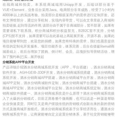
在线商城和拍卖。本系统商城端用Uniapp开发，后端UI部分基于
VUE+Element，业务后台采用Java。电商部分非常成熟，经受了1小时内
4000单以上的实战考验。拍卖部分是根据某用户的需求进行定制开发。还
有文博馆部分，通过分享机制，实现内容带货，可以在文章里嵌入商城和
拍卖链接,起到导流的作用,该部分由于属于非商城部分，暂不部署，如果有
需要请私下联系我。积分商城和积分权益暂无，B2B2C暂不支持，分销
(CPS)暂不支持，如果需要可以在此基础上再延展开发，开源不易，如果此
项目能够帮到您，欢迎您的捐赠，如果您有特殊的需求，我们也愿意提供
有偿的定制化开发服务。项目功能齐全，体系完善，后台在借鉴litemall商
城基础上，前后台增加了团购、倒计时、会员、品项折扣等营销活动，增
加了预约单(已实...展开收起
分销系统APP平台开发
产品详细介绍酒水分销商城系统开发（APP，平台搭建），酒水分销商城
软件开发，AGH-GEIB-JDDF开发，酒水分销商城系统搭建，酒水分销商城
系统开发，酒水分销商城APP搭建，酒水分销商城平台开发，酒水分销商
城APP定制，酒水分销商城软件定制，酒水分销商城平台搭建，酒水分销
商城APP定制，酒水分销商城平台定制，酒水分销商城系统定制，酒水分
销商城软件搭建一、酒水分销商城系统是什么原理？酒水分销商城系统接
入了火爆的分销模式，目前正席卷整个微商圈，也可以说是一种渠道帮助
企业快速卖货。同时它又是商户摆脱传统的营销模式创新出来的新的营销
方式及微商城开发模式。酒水分销商城系统基于分享经济而生，通酒水分
销商城系统平台，让商家能够自定义设置分销体系，基于社交营销能够帮