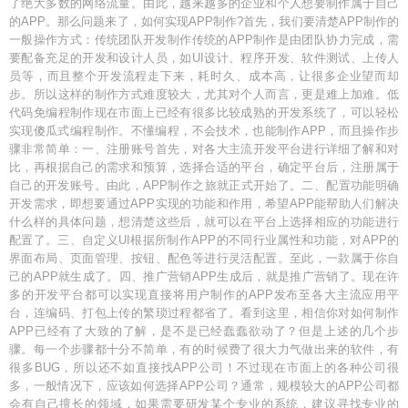
了绝大多数的网络流量。由此，越来越多的企业和个人想要制作属于自己
的APP。那么问题来了，如何实现APP制作?首先，我们要清楚APP制作的
一般操作方式：传统团队开发制作传统的APP制作是由团队协力完成，需
要配备充足的开发和设计人员，如UI设计、程序开发、软件测试、上传人
员等，而且整个开发流程走下来，耗时久、成本高，让很多企业望而却
步。所以这样的制作方式难度较大，尤其对个人而言，更是难上加难。低
代码免编程制作现在市面上已经有很多比较成熟的开发系统了，可以轻松
实现傻瓜式编程制作。不懂编程，不会技术，也能制作APP，而且操作步
骤非常简单：一、注册账号首先，对各大主流开发平台进行详细了解和对
比，再根据自己的需求和预算，选择合适的平台，确定平台后，注册属于
自己的开发账号。由此，APP制作之旅就正式开始了。二、配置功能明确
开发需求，即想要通过APP实现的功能和作用，希望APP能帮助人们解决
什么样的具体问题，想清楚这些后，就可以在平台上选择相应的功能进行
配置了。三、自定义UI根据所制作APP的不同行业属性和功能，对APP的
界面布局、页面管理、按钮、配色等进行灵活配置。至此，一款属于你自
己的APP就生成了。四、推广营销APP生成后，就是推广营销了。现在许
多的开发平台都可以实现直接将用户制作的APP发布至各大主流应用平
台，连编码、打包上传的繁琐过程都省了。看到这里，相信你对如何制作
APP已经有了大致的了解，是不是已经蠢蠢欲动了？但是上述的几个步
骤。每一个步骤都十分不简单，有的时候费了很大力气做出来的软件，有
很多BUG，所以还不如直接找APP公司！不过现在市面上的各种公司很
多，一般情况下，应该如何选择APP公司？通常，规模较大的APP公司都
会有自己擅长的领域，如果需要研发某个专业的系统，建议寻找专业的