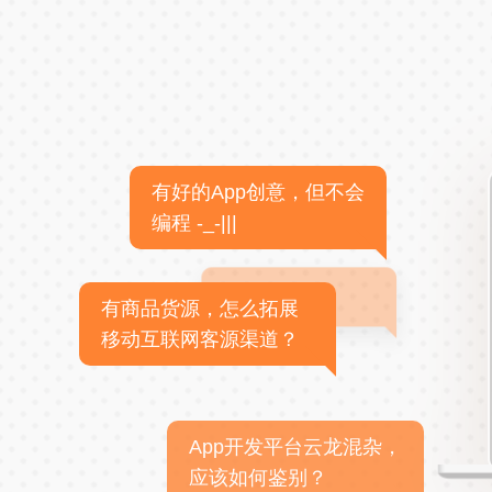
有好的App创意，但不会
编程 -_-|||
有商品货源，怎么拓展
移动互联网客源渠道？
App开发平台云龙混杂，
应该如何鉴别？