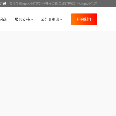
注册
专业手机App&小程序制作开发公司,免编程轻松制作App&小程序
招商
服务支持
公告&资讯
开始制作