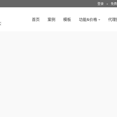
登录
●
免费
首页
案例
模板
功能&价格
代理
3