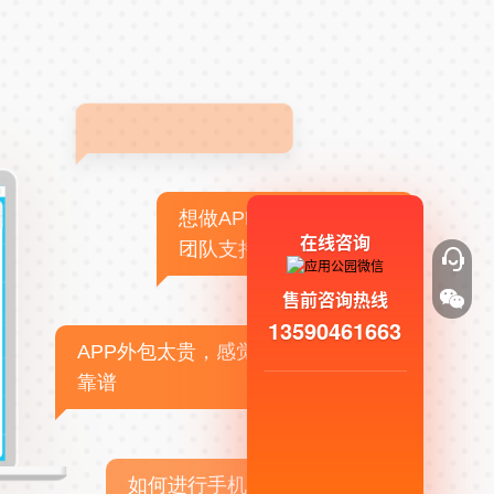
想做APP，但没有技术
在线咨询
团队支持
售前咨询热线
13590461663
APP外包太贵，感觉不
靠谱
如何进行手机APP商业