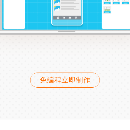
免编程立即制作