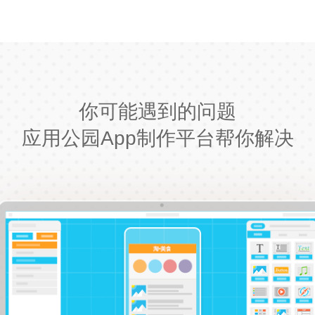
你可能遇到的问题
应用公园App制作平台帮你解决