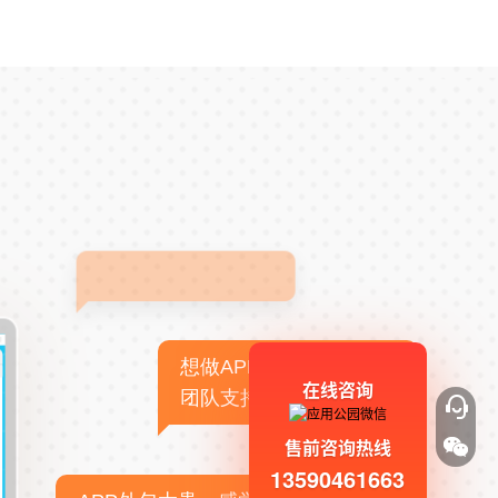
想做APP，但没有技术
在线咨询
团队支持
售前咨询热线
13590461663