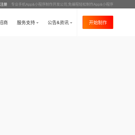
注册
专业手机App&小程序制作开发公司,免编程轻松制作App&小程序
招商
服务支持
公告&资讯
开始制作