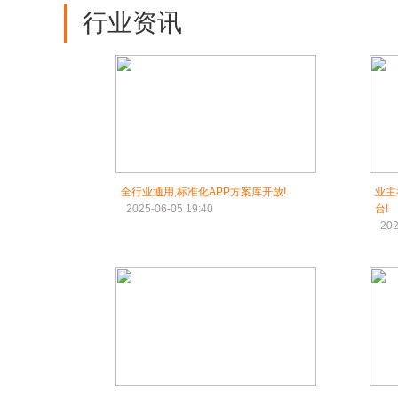
行业资讯
全行业通用,标准化APP方案库开放!
业主
2025-06-05 19:40
台!
202