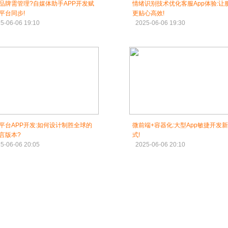
品牌需管理?自媒体助手APP开发赋
情绪识别技术优化客服App体验:让
平台同步!
更贴心高效!
5-06-06 19:10
2025-06-06 19:30
平台APP开发:如何设计制胜全球的
微前端+容器化:大型App敏捷开发
言版本?
式!
5-06-06 20:05
2025-06-06 20:10