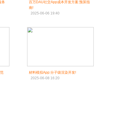
服务
百万DAU社交App成本开发方案:预算指
南!
2025-06-06 19:40
新范
材料模拟App:分子级渲染开发!
2025-06-08 16:20