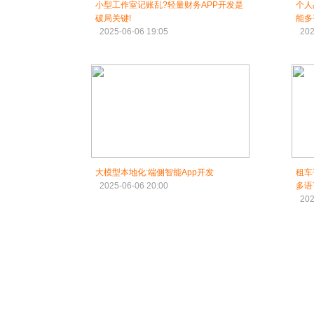
小型工作室记账乱?轻量财务APP开发是
个人
破局关键!
能多
2025-06-06 19:05
202
大模型本地化:端侧智能App开发
租车
2025-06-06 20:00
多语
202