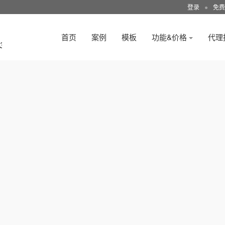
登录
●
免费
首页
案例
模板
功能&价格
代理
3