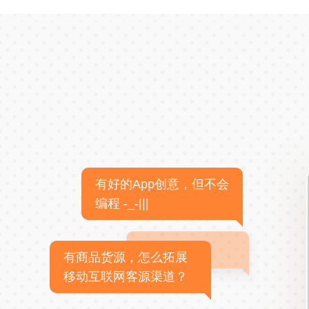
有好的App创意，但不会
编程 -_-|||
有商品货源，怎么拓展
移动互联网客源渠道？