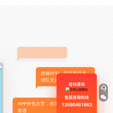
想做APP，但没有技术
团队支持
在线咨询
售前咨询热线
13590461663
APP外包太贵，感觉不
靠谱