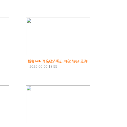
播客APP:耳朵经济崛起,内容消费新蓝海!
2025-06-06 18:55