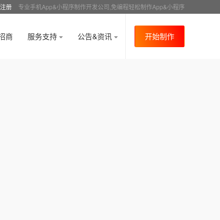
注册
专业手机App&小程序制作开发公司,免编程轻松制作App&小程序
招商
服务支持
公告&资讯
开始制作