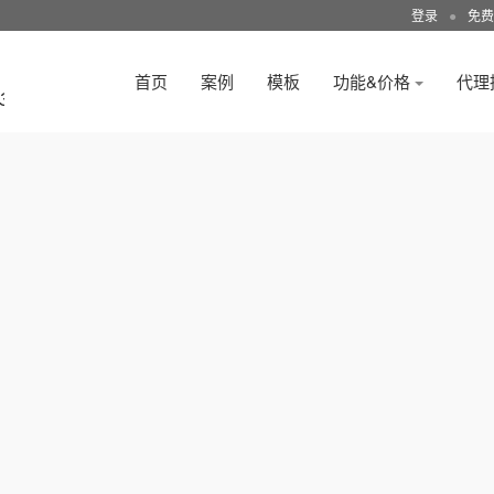
登录
●
免费
首页
案例
模板
功能&价格
代理
3