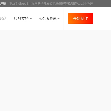
注册
专业手机App&小程序制作开发公司,免编程轻松制作App&小程序
招商
服务支持
公告&资讯
开始制作