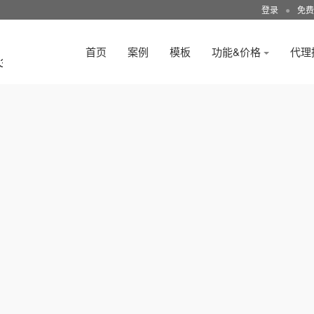
登录
●
免费
首页
案例
模板
功能&价格
代理
3