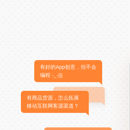
有好的App创意，但不会
编程 -_-|||
有商品货源，怎么拓展
移动互联网客源渠道？