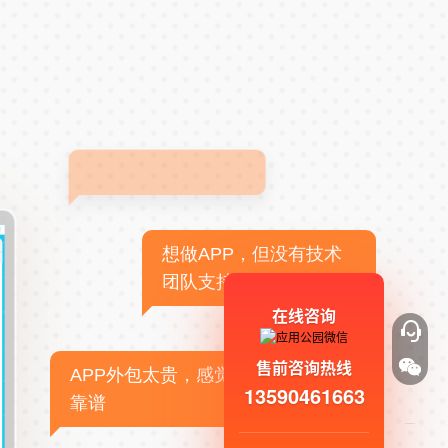
想做APP，但没有技术
团队支持
在线咨询
售前咨询热线
APP外包太贵，感觉不
13590461663
靠谱