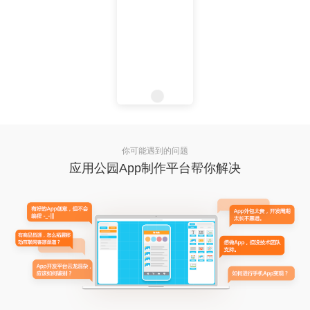
你可能遇到的问题
应用公园App制作平台帮你解决