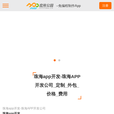
--免编程制作App
注册
珠海app开发-珠海APP
开发公司_定制_外包_
价格_费用
珠海app开发-珠海APP开发公司
珠海app开发