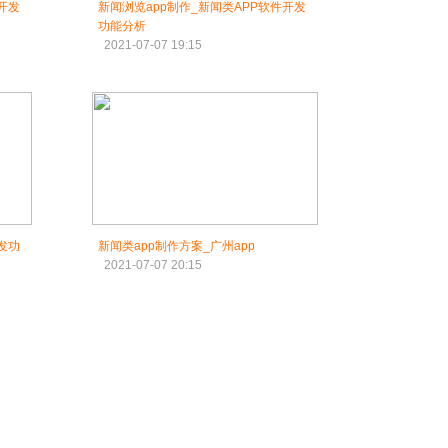
开发
新闻浏览app制作_新闻类APP软件开发
功能分析
2021-07-07 19:15
发功
新闻类app制作方案_广州app
2021-07-07 20:15