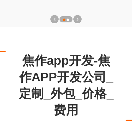
焦作app开发-焦
作APP开发公司_
定制_外包_价格_
费用