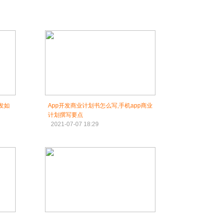
发如
App开发商业计划书怎么写,手机app商业
计划撰写要点
2021-07-07 18:29