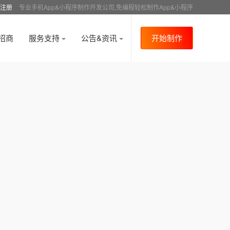
注册
专业手机App&小程序制作开发公司,免编程轻松制作App&小程序
招商
服务支持
公告&资讯
开始制作