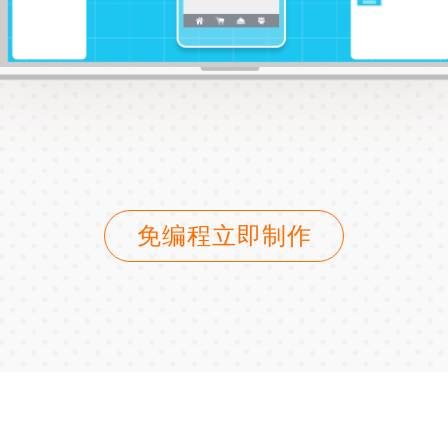
免编程立即制作