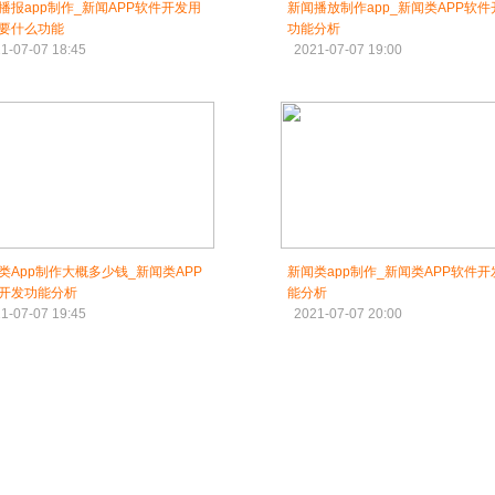
播报app制作_新闻APP软件开发用
新闻播放制作app_新闻类APP软件
要什么功能
功能分析
1-07-07 18:45
2021-07-07 19:00
类App制作大概多少钱_新闻类APP
新闻类app制作_新闻类APP软件开
开发功能分析
能分析
1-07-07 19:45
2021-07-07 20:00