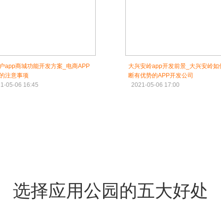
户app商城功能开发方案_电商APP
大兴安岭app开发前景_大兴安岭如
的注意事项
断有优势的APP开发公司
1-05-06 16:45
2021-05-06 17:00
选择应用公园的五大好处