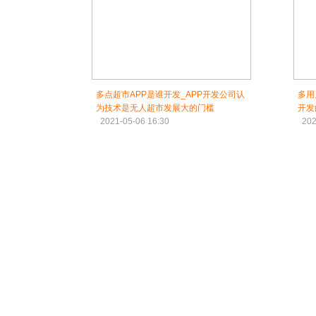
多点超市APP是谁开发_APP开发公司认
多用
为技术是无人超市发展大的门槛
开发
2021-05-06 16:30
202