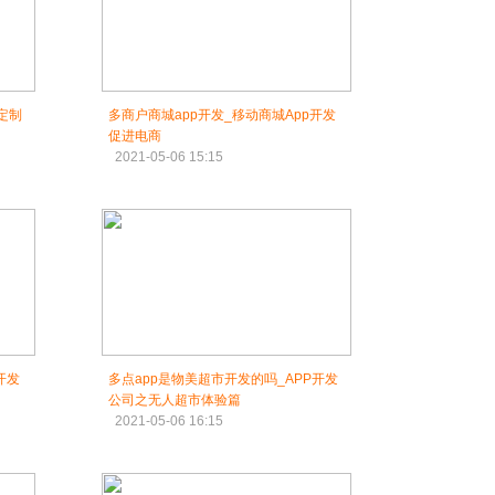
定制
多商户商城app开发_移动商城App开发
促进电商
2021-05-06 15:15
开发
多点app是物美超市开发的吗_APP开发
公司之无人超市体验篇
2021-05-06 16:15