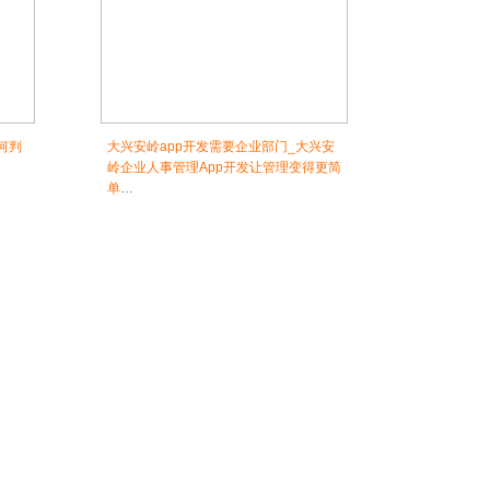
何判
大兴安岭app开发需要企业部门_大兴安
岭企业人事管理App开发让管理变得更简
单
2021-05-06 17:15