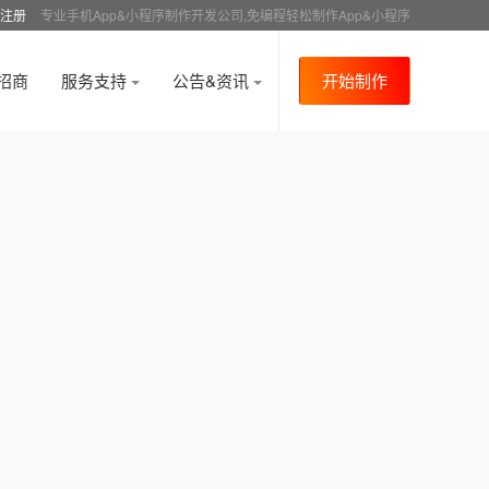
注册
专业手机App&小程序制作开发公司,免编程轻松制作App&小程序
招商
服务支持
公告&资讯
开始制作