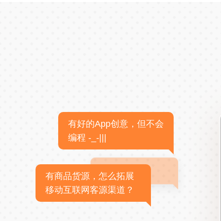
有好的App创意，但不会
编程 -_-|||
有商品货源，怎么拓展
移动互联网客源渠道？