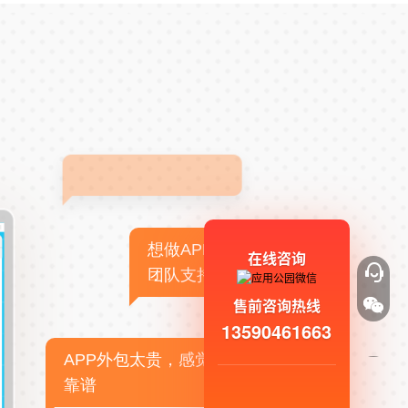
想做APP，但没有技术
在线咨询
团队支持
售前咨询热线
13590461663
APP外包太贵，感觉不
靠谱