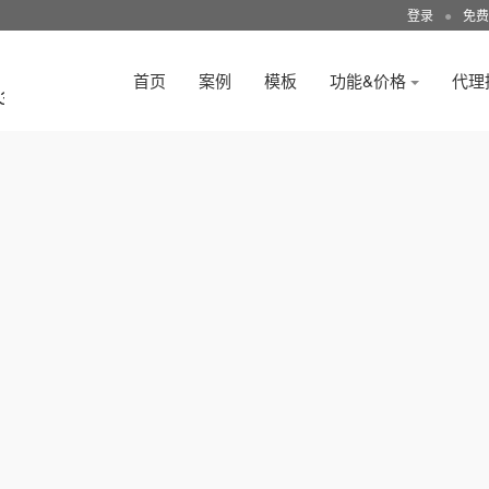
登录
●
免费
首页
案例
模板
功能&价格
代理
3