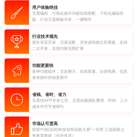
用户体验绝佳
无需编程，可视化操作功能自助搭配，个性化编辑排
版。行业主题模板丰富，一键制作
行业技术领先
源生语言开发，完美适配，另有源码独立部署版，支持
二次开发，实现功能无限扩展
功能更新快
多种功能组件，交友聊天、在线客服、自营电商、信息
发布插件持续更新中
省钱、省时、省力
无需找APP开发公司、无需自建团队费用、时间、人力
成本均可节省90%
市场认可度高
荣获中国(深圳)科技创投创新大赛“一等奖”入选国家义
务教育教材《信息技术》