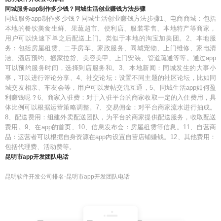
同城服务app制作多少钱？同城生活创业赚钱方法步骤
同城服务app制作多少钱？同城生活创业赚钱方法步骤1、电商商城：包括
本地的餐饮美食生鲜、果蔬超市、便利店、服装零售、本地特产等商家，
用户可以快速下单之后配送上门。类似于本地的淘宝加美团。2、本地服
务：包括房屋租赁、二手房车、家政服务、同城宠物、上门维修、家电清
洁、酒店预约、搬家拉货、美容美甲、上门安装、管道疏通等等。通过app
可以预约服务时间，选择到店服务和。3、本地新闻：同城发生的大事小
事，可以进行评论分享、4、社交论坛：设置不同主题的社区论坛，比如同
城交友相亲、车友会等，用户可以发帖交流互通，5、同城生活app如何盈
利赚钱呢？6、商家入驻费：对于入驻平台的商家收取一定的入住费用，具
体比例可以根据运营策略调整。7、交易佣金：对平台商家流水进行抽成。
8、配送费用：组建外卖配送团队，为平台的商家提供配送服务，收取配送
费用。9、在app的首页、10、信息发布会：房屋租赁等信息。11、自营商
品：运营者可以根据自身资源在app内设置自营店铺赚钱。12、其他费用：
包括代理费、活动费等。
昆明市app开发团队电话
昆明软件开发公司排名-昆明市app开发团队电话