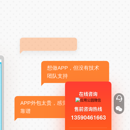
想做APP，但没有技术
团队支持
在线咨询
APP外包太贵，感觉不
售前咨询热线
靠谱
13590461663