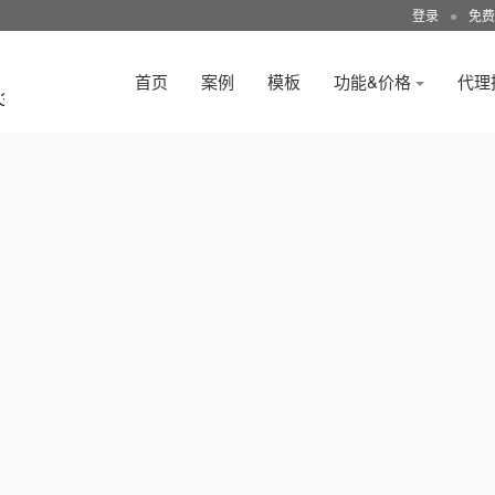
登录
●
免费
首页
案例
模板
功能&价格
代理
3