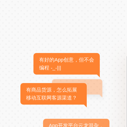
有好的App创意，但不会
编程 -_-|||
有商品货源，怎么拓展
移动互联网客源渠道？
App开发平台云龙混杂，