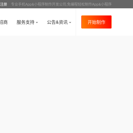
注册
专业手机App&小程序制作开发公司,免编程轻松制作App&小程序
招商
服务支持
公告&资讯
开始制作