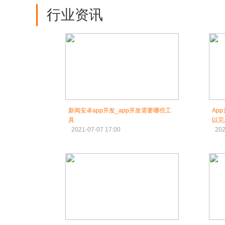
行业资讯
新闻安卓app开发_app开发需要哪些工
Ap
具
以完
2021-07-07 17:00
202