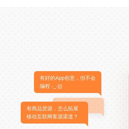
有好的App创意，但不会
编程 -_-|||
有商品货源，怎么拓展
移动互联网客源渠道？