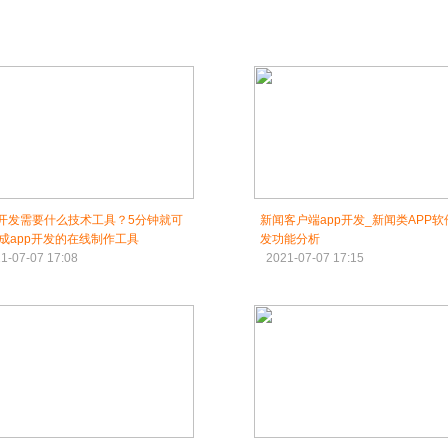
p开发需要什么技术工具？5分钟就可
新闻客户端app开发_新闻类APP软
成app开发的在线制作工具
发功能分析
1-07-07 17:08
2021-07-07 17:15