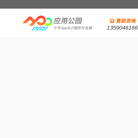
1359046166