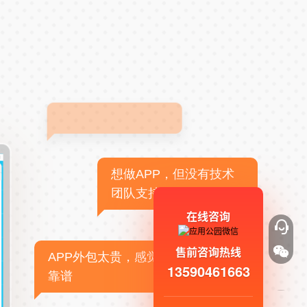
想做APP，但没有技术
团队支持
在线咨询
售前咨询热线
APP外包太贵，感觉不
13590461663
靠谱