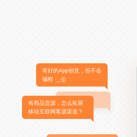
有好的App创意，但不会
编程 -_-|||
有商品货源，怎么拓展
移动互联网客源渠道？