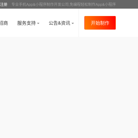
注册
专业手机App&小程序制作开发公司,免编程轻松制作App&小程序
招商
服务支持
公告&资讯
开始制作