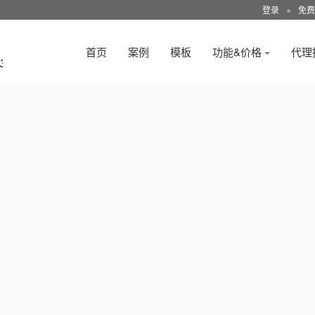
登录
●
免费
首页
案例
模板
功能&价格
代理
3