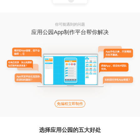
你可能遇到的问题
应用公园App制作平台帮你解决
免编程立即制作
选择应用公园的五大好处