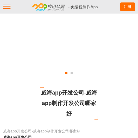
--免编程制作App
注册
威海app开发公司-威海
app制作开发公司哪家
好
威海app开发公司-威海app制作开发公司哪家好
威海app开发公司