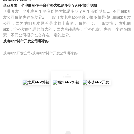
企业开发一个电商APP平台价格大概是多少？APP报价明细
企业开发一个电商APP平台价格大概是多少？APP报价明细1、不同app开
发公司价格也存在差异2、一般开发电商app平台，很多都是找电商app开发
公司，因为他们开发经验是比较丰富的。价格，3、一般定制开发电商
app，价格差距也是比较大的，因为功能越多，价格也贵。也有一个存在因
素，不同公司报价也会存在一定的差异。
威海app制作开发公司哪家好
威海app开发公司-威海app制作开发公司哪家好